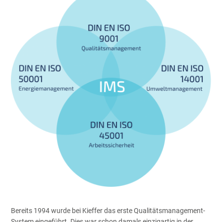
Bereits 1994 wurde bei Kieffer das erste Qualitätsmanagement-
System eingeführt. Dies war schon damals einzigartig in der